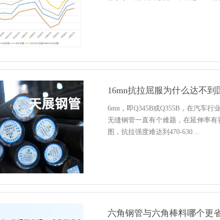
16mn抗拉屈服为什么达不到
6mn，即Q345B或Q355B，在汽
无缝钢管一直有个难题，在延伸率有
图，抗拉强度难达到470-630…
六角钢管与六角棒料哪个更