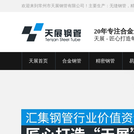
欢迎来到常州市天展钢管有限公司！主要生产：无缝钢管，
20年专注合
天展 - 匠心打
天展首页
合金钢管
精密钢管
易