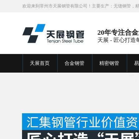
欢迎来到常州市天展钢管有限公司！主要生产：无缝钢管，
20年专注合
天展 - 匠心打
天展首页
合金钢管
精密钢管
易