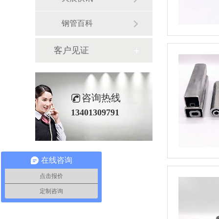
钢管百科
客户见证
咨询热线
13401309791
在线咨询
点击报价
定制咨询