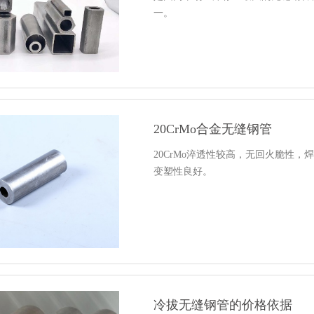
一。
20CrMo合金无缝钢管
20CrMo淬透性较高，无回火脆性
变塑性良好。
冷拔无缝钢管的价格依据