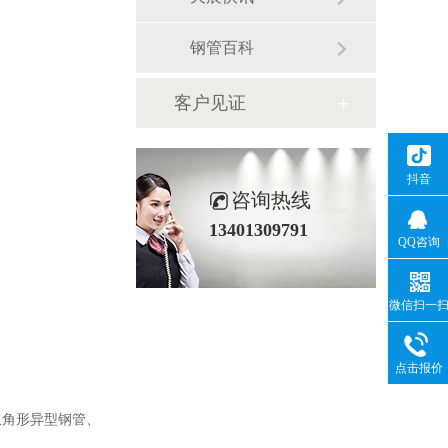
钢管百科
客户见证
抖音
咨询热线
13401309791
QQ咨询
微信扫一
点击报价
八角形异型钢管、