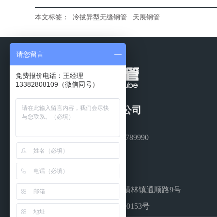
本文标签：
冷拔异型无缝钢管
天展钢管
请您留言
免费报价电话：王经理
13382808109（微信同号）
常州市天展钢管有限公司
13401309791 /0519-88789990
0519-88789990
Sunny@tenjan.com
江苏省常州市武进区横林镇通顺路9号
苏公网安备 32040502000153号