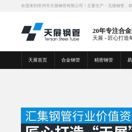
欢迎来到常州市天展钢管有限公司！主要生产：无缝钢管，
20年专注合
天展 - 匠心打
天展首页
合金钢管
精密钢管
易